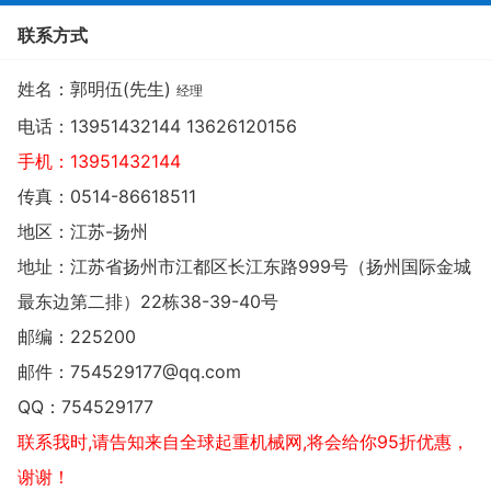
联系方式
姓名：郭明伍(先生)
经理
电话：
13951432144 13626120156
手机：
13951432144
传真：0514-86618511
地区：江苏-扬州
地址：
江苏省扬州市江都区长江东路999号（扬州国际金城
最东边第二排）22栋38-39-40号
邮编：225200
邮件：
754529177@qq.com
QQ：
754529177
联系我时,请告知来自全球起重机械网,将会给你95折优惠，
谢谢！