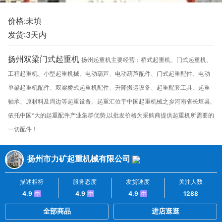
价格:未填
发货:3天内
扬州双梁门式起重机
扬州起重机主要经营：桥式起重机、门式起重机、
工程起重机、小型起重机械、电动葫芦、电动葫芦配件、门式起重配件、电动
单梁起重机配件、双梁桥式起重机配件、升降搬运设备、起重配套工具、起重
轴承、原材料及周边等起重设备。起重汇位于中国起重机械之乡河南省长垣县,
依托中国*大的起重配件产业集群优势,以批发价格为采购商提供起重机所需要的
一切配件！
扬州市力矿起重机械有限公司
描述相符
服务态度
发货速度
关注人数
4.9
4.9
4.9
1288
中
中
中
全部商品
进店逛逛