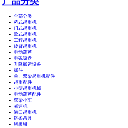
产品分类
全部分类
桥式起重机
门式起重机
欧式起重机
工程起重机
旋臂起重机
电动葫芦
电磁吸盘
升降搬运设备
抓斗
单、双梁起重机配件
起重配件
小型起重机械
电动葫芦配件
双梁小车
减速机
港口起重机
链条吊具
钢板钳