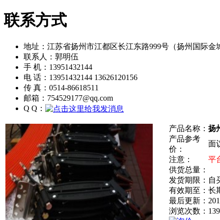
联系方式
地址：江苏省扬州市江都区长江东路999号（扬州国际金城最东
联系人：郭明伍
手 机：13951432144
电 话：13951432144 13626120156
传 真：0514-86618511
邮箱：754529177@qq.com
Q Q：
产品名称：
扬
产品参考
面
价：
注意：
平
供货总量：
发货期限：
自
有效期至：
长
最后更新：
201
浏览次数：
139