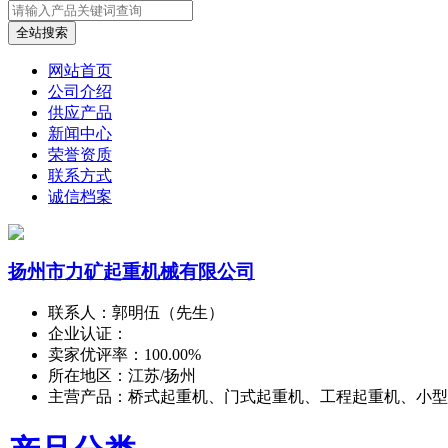
网站首页
公司介绍
供应产品
新闻中心
荣誉资质
联系方式
诚信档案
扬州市力矿起重机械有限公司
联系人：
郭明伍（先生）
企业认证：
卖家优评率：
100.00%
所在地区：
江苏/扬州
主营产品：
桥式起重机、门式起重机、工程起重机、小型