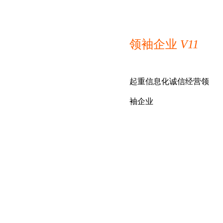
领袖企业
V11
起重信息化诚信经营领
袖企业