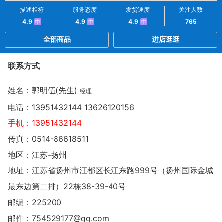
描述相符
服务态度
发货速度
关注人数
4.9
4.9
4.9
765
中
中
中
全部商品
进店逛逛
联系方式
姓名：郭明伍(先生)
经理
电话：
13951432144 13626120156
手机：
13951432144
传真：0514-86618511
地区：江苏-扬州
地址：
江苏省扬州市江都区长江东路999号（扬州国际金城
最东边第二排）22栋38-39-40号
邮编：225200
邮件：
754529177@qq.com